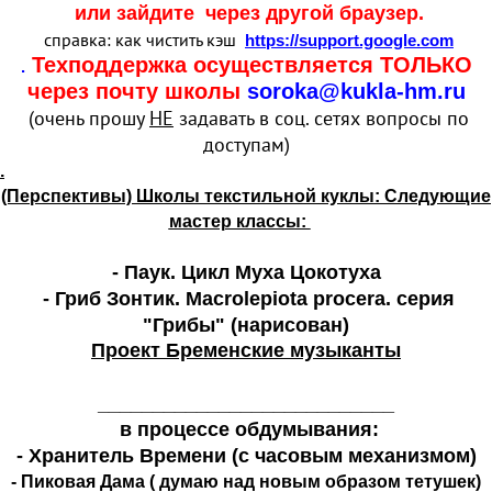
или зайдите через другой браузер.
справка: как чистить кэш
https://support.google.com
Техподдержка осуществляется ТОЛЬКО
.
через почту школы
soroka@kukla-hm.ru
(очень прошу
НЕ
задавать в соц. сетях вопросы по
доступам)
.
(Перспективы) Школы текстильной куклы: Следующие
мастер классы:
- Паук. Цикл Муха Цокотуха
- Гриб Зонтик. Macrolepiota procera. серия
"Грибы" (нарисован)
Проект Бременские музыканты
___________________________
в процессе обдумывания:
- Хранитель Времени (с часовым механизмом)
- Пиковая Дама ( думаю над новым образом тетушек)