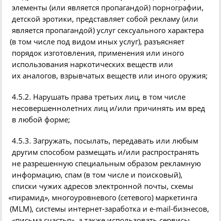
элементы
(
или является пропагандой) порнографии,
детской эротики, представляет собой рекламу
(
или
является пропагандой) услуг сексуального характера
(
в том числе под видом иных услуг), разъясняет
порядок изготовления, применения или иного
использования наркотических веществ или
их аналогов, взрывчатых веществ или иного оружия;
4.5.2. Нарушать права третьих лиц, в том числе
несовершеннолетних лиц и/или причинять им вред
в любой форме;
4.5.3. Загружать,
посылать,
передавать или любым
другим способом размещать и/или распространять
не разрешенную специальным образом рекламную
информацию, спам
(
в том числе и поисковый),
списки чужих адресов электронной почты,
схемы
«
пирамид», многоуровневого
(
сетевого) маркетинга
(
MLM), системы интернет-заработка и e-
mail
-бизнесов,
«письма счастья», а также использовать сервисы