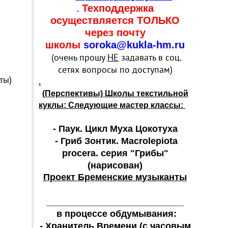
Техподдержка
.
осуществляется ТОЛЬКО
через почту
школы
soroka@kukla-hm.ru
(очень прошу
НЕ
задавать в соц.
сетях вопросы по доступам)
ты)
.
(Перспективы) Школы текстильной
куклы: Следующие мастер классы:
- Паук. Цикл Муха Цокотуха
- Гриб Зонтик. Macrolepiota
procera. серия "Грибы"
(нарисован)
Проект Бременские музыканты
___________________________
в процессе обдумывания:
- Хранитель Времени (с часовым