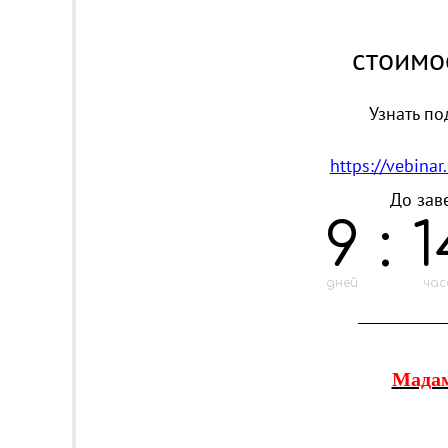
стоимо
Узнать по
https://vebinar
До зав
9
:
1
дней
час
_______________
Мада