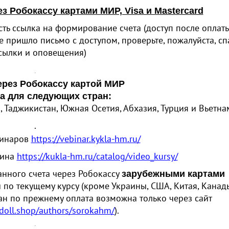
з Робокассу картами МИР, Visa и Mastercard
сть ссылка на формирование счета
(
доступ после оплат
е пришло письмо с доступом, проверьте, пожалуйста, сп
сылки и оповещения)
.
ерез Робокассу картой МИР
а для следующих стран:
, Таджикистан, Южная Осетия, Абхазия, Турция и Вьетна
.
бинаров
https://vebinar.kykla-hm.ru/
зина
https://kukla-hm.ru/catalog/video_kursy/
нного счета через Робокассу
зарубежными картами
 по текущему курсу
(
кроме Украины, США, Китая, Канад
ран по прежнему оплата возможна только через сайт
lydoll.shop/authors/sorokahm/
).
.