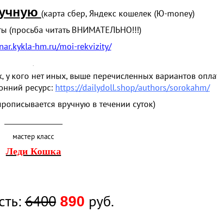
ручную
(карта сбер, Яндекс кошелек
(
Ю-money)
ты
(
просьба читать ВНИМАТЕЛЬНО!!!)
inar.kykla-hm.ru/moi-rekvizity/
.
х, у кого нет иных, выше перечисленных вариантов опла
онний ресурс:
https://dailydoll.shop/authors/sorokahm/
прописывается вручную в течении суток)
____________________
мастер класс
Леди Кошка
сть:
6400
руб.
890