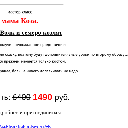
_____________________________________
мастер класс
мама
Ко
за.
Волк и семеро козлят
 получил неожиданное продолжение:
гую сказку, поэтому будут дополнитенльные уроки по второму образу д
ся прежней, меняется только костюм.
ранее, больше ничего доплачивать не надо.
ть:
6400
руб.
1490
дробнее и присоединиться:
//vebinar.kykla-hm.ru/zh…