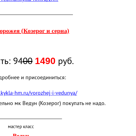
________________________________________
Ворожея
(
Козерог и серна)
ть: 94
00
руб.
1490
дробнее и присоединиться:
r.kykla-hm.ru/vorozhej-i-vedunya/
ельно мк Ведун
(
Козерог) покупать не надо.
__________________________________
мастер класс
Ведун