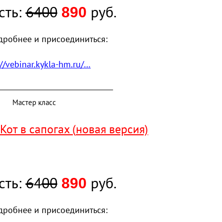
сть:
6400
руб.
890
дробнее и присоединиться:
://vebinar.kykla-hm.ru/…
______________________________________
Мастер класс
Кот в сапогах
(
новая версия)
сть:
6
4
00
руб.
890
дробнее и присоединиться: