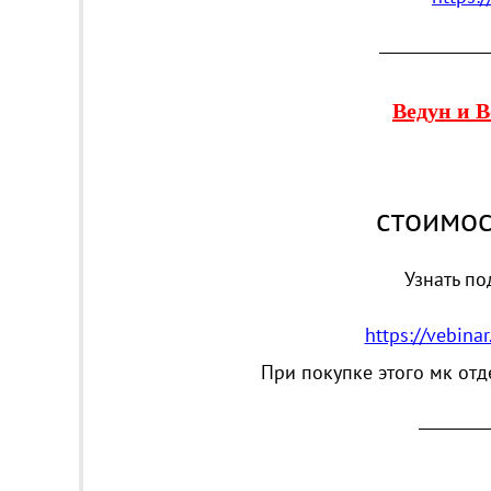
_________________
Ведун и 
стоимос
Узнать по
https://vebina
При покупке этого мк отд
___________