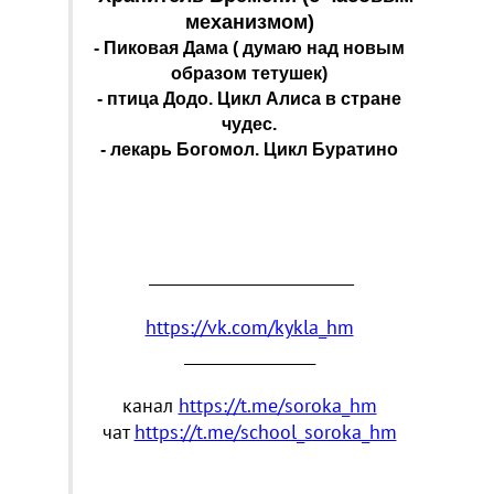
механизмом)
- Пиковая Дама ( думаю над новым
образом тетушек)
- птица Додо. Цикл Алиса в стране
чудес.
- лекарь Богомол. Цикл Буратино
_______________________________
https://vk.com/kykla_hm
_________________
канал
https://t.me/soroka_hm
чат
https://t.me/school_soroka_hm