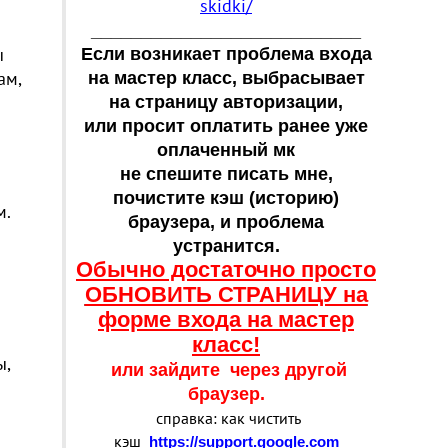
skidki/
___________________________
ы
Если возникает проблема входа
ам,
на мастер класс, выбрасывает
на страницу авторизации,
или просит оплатить ранее уже
оплаченный мк
не спешите писать мне,
почистите кэш (историю)
м.
браузера, и проблема
устранится.
Обычно достаточно просто
ОБНОВИТЬ СТРАНИЦУ на
форме входа на мастер
класс!
ы,
или зайдите через другой
браузер.
справка: как чистить
кэш
https://support.google.com