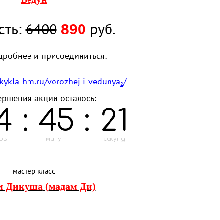
сть:
6400
руб.
890
дробнее и присоединиться:
.kykla-hm.ru/vorozhej-i-vedunya
/
2
ершения акции осталось:
4
:
45
:
20
ов
минут
секунд
______________________________________
мастер класс
м Дикуша
(
мадам Ди)