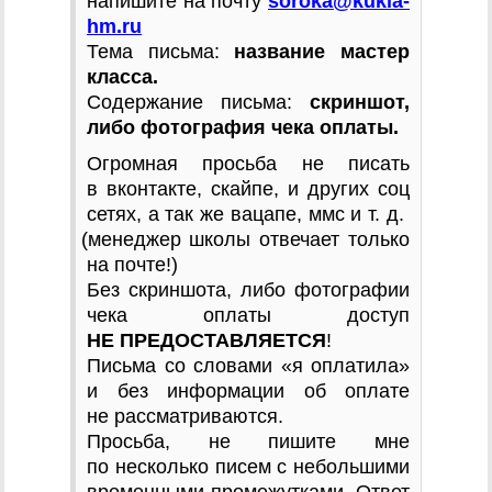
напишите на почту
soroka@kukla-
hm.ru
Тема письма:
название мастер
класса.
Содержание письма:
скриншот,
либо фотография чека оплаты.
Огромная просьба не писать
в вконтакте, скайпе, и других соц
сетях, а так же вацапе, ммс
и т. д.
(
менеджер школы отвечает только
на почте!)
Без скриншота, либо фотографии
чека оплаты доступ
НЕ ПРЕДОСТАВЛЯЕТСЯ
!
Письма со словами
«
я оплатила»
и без информации об оплате
не рассматриваются.
Просьба, не пишите мне
по несколько писем с небольшими
временными промежутками. Ответ