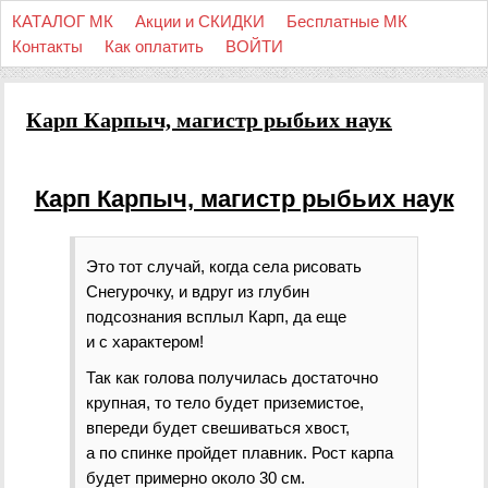
КАТАЛОГ МК
Акции и СКИДКИ
Бесплатные МК
Контакты
Как оплатить
ВОЙТИ
Карп Карпыч, магистр рыбьих наук
Карп Карпыч, магистр рыбьих наук
Это тот случай, когда села рисовать
Снегурочку, и вдруг из глубин
подсознания всплыл Карп, да еще
и с характером!
Так как голова получилась достаточно
крупная, то тело будет приземистое,
впереди будет свешиваться хвост,
а по спинке пройдет плавник. Рост карпа
будет примерно около 30 см.