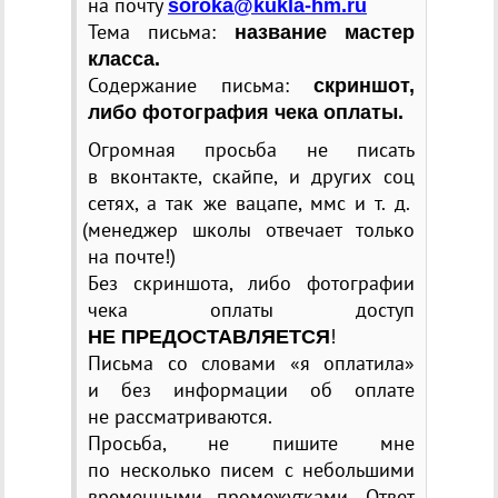
на почту
soroka@kukla-hm.ru
Тема письма:
название мастер
класса.
Содержание письма:
скриншот,
либо фотография чека оплаты.
Огромная просьба не писать
в вконтакте, скайпе, и других соц
сетях, а так же вацапе, ммс
и т. д.
(
менеджер школы отвечает только
на почте!)
Без скриншота, либо фотографии
чека оплаты доступ
!
НЕ ПРЕДОСТАВЛЯЕТСЯ
Письма со словами
«
я оплатила»
и без информации об оплате
не рассматриваются.
Просьба, не пишите мне
по несколько писем с небольшими
временными промежутками. Ответ