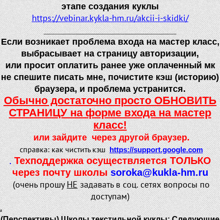
этапе создания куклы
https://vebinar.kykla-hm.ru/akcii-i-skidki/
___________________________
Если возникает проблема входа на мастер класс,
выбрасывает на страницу авторизации,
или просит оплатить ранее уже оплаченный мк
не спешите писать мне, почистите кэш (историю)
браузера, и проблема устранится.
Обычно достаточно просто ОБНОВИТЬ
СТРАНИЦУ на форме входа на мастер
класс!
или зайдите через другой браузер.
справка: как чистить кэш
https://support.google.com
Техподдержка осуществляется ТОЛЬКО
.
через почту школы
soroka@kukla-hm.ru
(очень прошу
НЕ
задавать в соц. сетях вопросы по
доступам)
.
(Перспективы) Школы текстильной куклы: Следующие