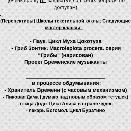
(очень прошу
НЕ
задавать в соц. сетях вопросы по
доступам)
.
(Перспективы) Школы текстильной куклы: Следующие
мастер классы:
- Паук. Цикл Муха Цокотуха
- Гриб Зонтик. Macrolepiota procera. серия
"Грибы" (нарисован)
Проект Бременские музыканты
___________________________
в процессе обдумывания:
- Хранитель Времени (с часовым механизмом)
- Пиковая Дама ( думаю над новым образом тетушек)
- птица Додо. Цикл Алиса в стране чудес.
- лекарь Богомол. Цикл Буратино