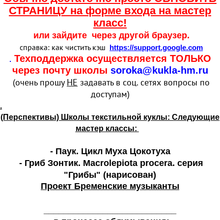
СТРАНИЦУ на форме входа на мастер
класс!
или зайдите через другой браузер.
справка: как чистить кэш
https://support.google.com
Техподдержка осуществляется ТОЛЬКО
.
через почту школы
soroka@kukla-hm.ru
(очень прошу
НЕ
задавать в соц. сетях вопросы по
доступам)
.
(Перспективы) Школы текстильной куклы: Следующие
мастер классы:
- Паук. Цикл Муха Цокотуха
- Гриб Зонтик. Macrolepiota procera. серия
"Грибы" (нарисован)
Проект Бременские музыканты
___________________________